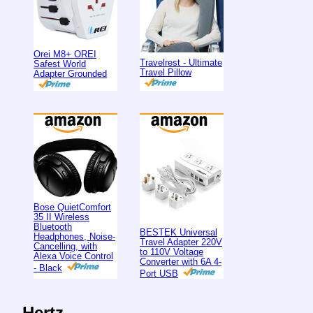
Orei M8+ OREI
Travelrest - Ultimate
Safest World
Travel Pillow
Adapter Grounded
Bose QuietComfort
35 II Wireless
Bluetooth
BESTEK Universal
Headphones, Noise-
Travel Adapter 220V
Cancelling, with
to 110V Voltage
Alexa Voice Control
Converter with 6A 4-
- Black
Port USB
Hertz