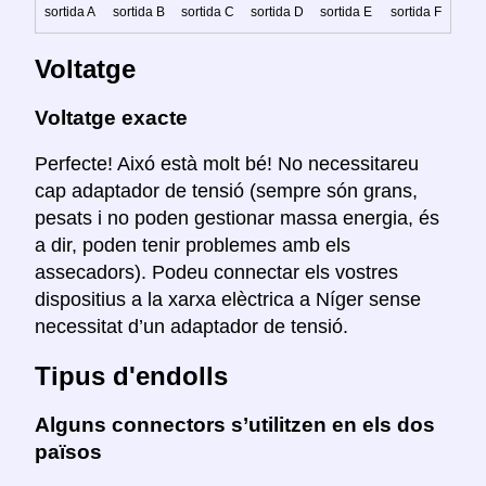
sortida A
sortida B
sortida C
sortida D
sortida E
sortida F
Voltatge
Voltatge exacte
Perfecte! Aixó està molt bé! No necessitareu
cap adaptador de tensió (sempre són grans,
pesats i no poden gestionar massa energia, és
a dir, poden tenir problemes amb els
assecadors). Podeu connectar els vostres
dispositius a la xarxa elèctrica a Níger sense
necessitat d’un adaptador de tensió.
Tipus d'endolls
Alguns connectors s’utilitzen en els dos
països