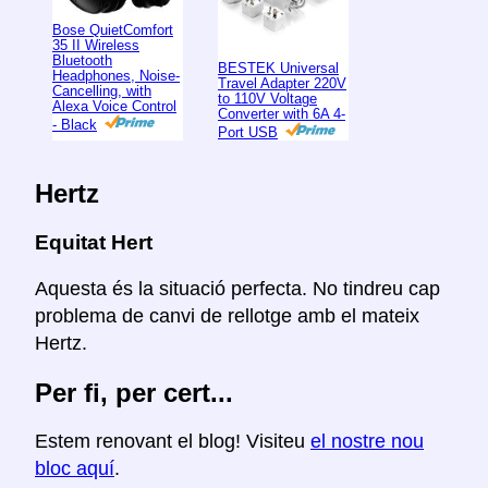
Bose QuietComfort
35 II Wireless
Bluetooth
BESTEK Universal
Headphones, Noise-
Travel Adapter 220V
Cancelling, with
to 110V Voltage
Alexa Voice Control
Converter with 6A 4-
- Black
Port USB
Hertz
Equitat Hert
Aquesta és la situació perfecta. No tindreu cap
problema de canvi de rellotge amb el mateix
Hertz.
Per fi, per cert...
Estem renovant el blog! Visiteu
el nostre nou
bloc aquí
.