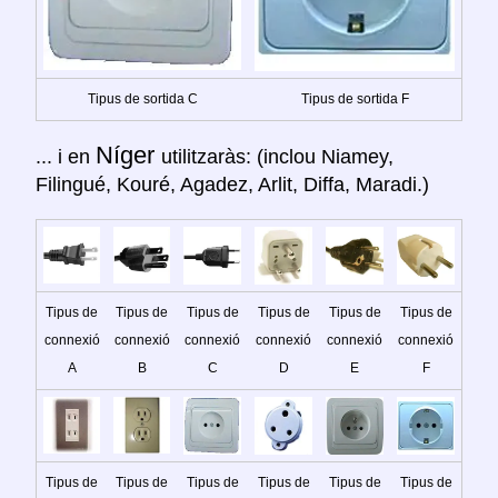
Tipus de sortida C
Tipus de sortida F
Níger
... i en
utilitzaràs: (inclou Niamey,
Filingué, Kouré, Agadez, Arlit, Diffa, Maradi.)
Tipus de
Tipus de
Tipus de
Tipus de
Tipus de
Tipus de
connexió
connexió
connexió
connexió
connexió
connexió
A
B
C
D
E
F
Tipus de
Tipus de
Tipus de
Tipus de
Tipus de
Tipus de