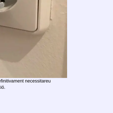
efinitivament necessitareu
ió.