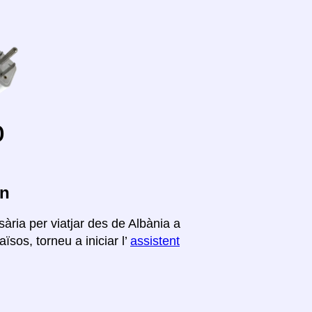
o
in
ària per viatjar des de Albània a
ïsos, torneu a iniciar l’
assistent