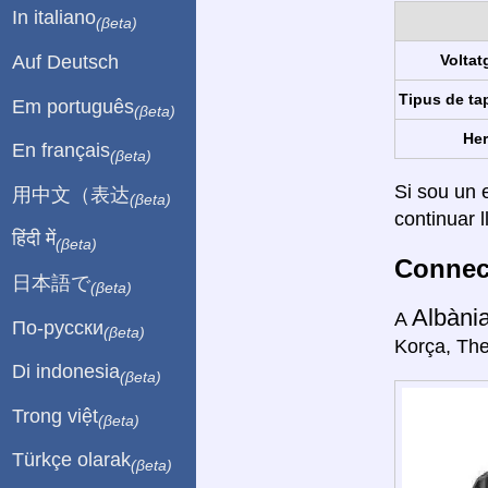
In italiano
(βeta)
Auf Deutsch
Voltat
Tipus de ta
Em português
(βeta)
Her
En français
(βeta)
Si sou un e
用中文（表达
(βeta)
continuar l
हिंदी में
(βeta)
Connect
日本語で
(βeta)
Albàni
A
По-русски
(βeta)
Korça, The
Di indonesia
(βeta)
Trong việt
(βeta)
Türkçe olarak
(βeta)