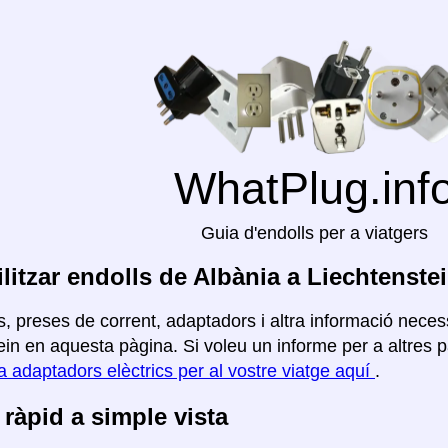
WhatPlug.inf
Guia d'endolls per a viatgers
litzar endolls de Albània a Liechtenste
, preses de corrent, adaptadors i altra informació necess
in en aquesta pàgina. Si voleu un informe per a altres pa
a adaptadors elèctrics per al vostre viatge aquí
.
ràpid a simple vista