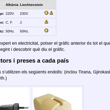
Albània
Liechtenstein
ge:
220V.
230V.
ps:
C, F.
J.
tz:
50Hz.
50Hz.
xpert en electricitat, potser el gràfic anterior és tot el q
legint i descobrir què diu el gràfic.
ors i preses a cada país
a
s’utilitzen els següents endolls: (inclou Tirana, Gjiroka
th.)