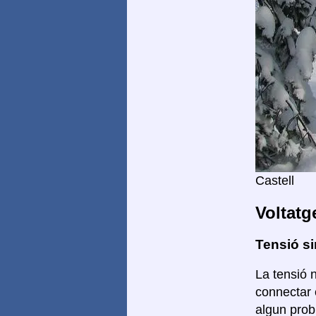
Castell
Voltatg
Tensió si
La tensió n
connectar 
algun prob