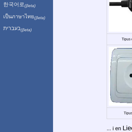
한국어로
(βeta)
เป็นภาษาไทย
(βeta)
בעברית
(βeta)
Tipus
Tipus
Lie
... i en