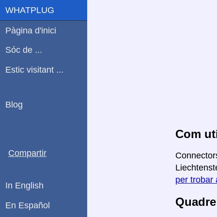
WHATPLUG
Pàgina d'inici
Sóc de ...
Estic visitant ...
Blog
Com uti
Compartir
Connectors
Liechtenste
per trobar 
In English
Quadre 
En Español