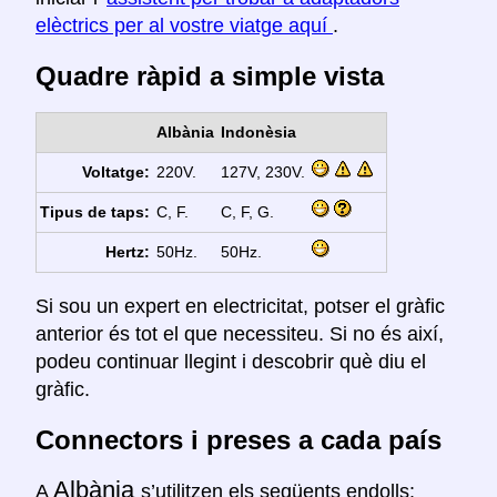
elèctrics per al vostre viatge aquí
.
Quadre ràpid a simple vista
Albània
Indonèsia
Voltatge:
220V.
127V, 230V.
Tipus de taps:
C, F.
C, F, G.
Hertz:
50Hz.
50Hz.
Si sou un expert en electricitat, potser el gràfic
anterior és tot el que necessiteu. Si no és així,
podeu continuar llegint i descobrir què diu el
gràfic.
Connectors i preses a cada país
Albània
A
s’utilitzen els següents endolls: