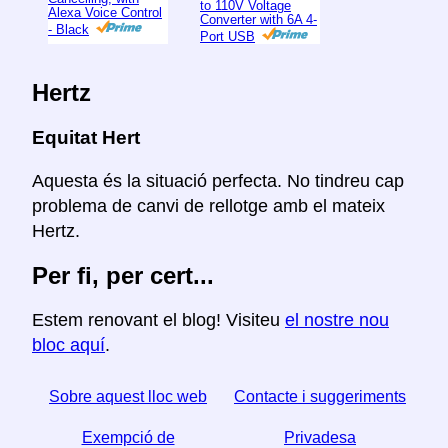
to 110V Voltage
Alexa Voice Control
Converter with 6A 4-
- Black
Port USB
Hertz
Equitat Hert
Aquesta és la situació perfecta. No tindreu cap
problema de canvi de rellotge amb el mateix
Hertz.
Per fi, per cert...
Estem renovant el blog! Visiteu
el nostre nou
bloc aquí
.
Sobre aquest lloc web
Contacte i suggeriments
Exempció de
Privadesa