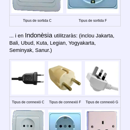
Tipus de sortida C
Tipus de sortida F
Indonèsia
... i en
utilitzaràs: (inclou Jakarta,
Bali, Ubud, Kuta, Legian, Yogyakarta,
Seminyak, Sanur.)
Tipus de connexió C
Tipus de connexió F
Tipus de connexió G