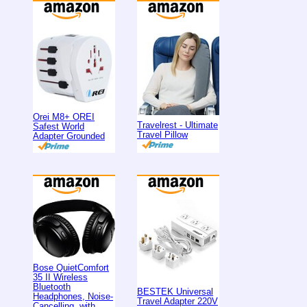
Orei M8+ OREI
Travelrest - Ultimate
Safest World
Travel Pillow
Adapter Grounded
Bose QuietComfort
35 II Wireless
Bluetooth
BESTEK Universal
Headphones, Noise-
Travel Adapter 220V
Cancelling, with