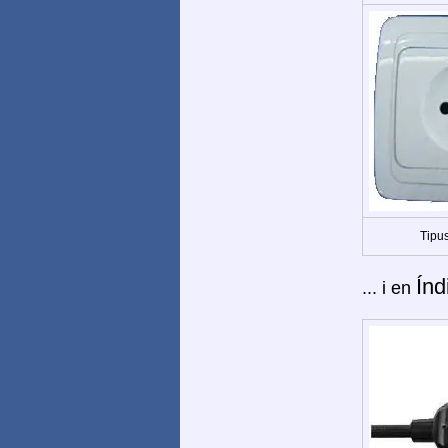
Tipus
Índ
... i en