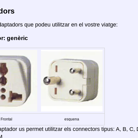
dors
daptadors que podeu utilitzar en el vostre viatge:
r: genèric
Frontal
esquena
tador us permet utilitzar els connectors tipus: A, B, C, D,
M.