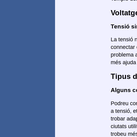
Voltatg
Tensió si
La tensió n
connectar 
problema a
més ajuda 
Tipus d
Alguns co
Podreu con
a tensió, 
trobar adap
ciutats ut
trobeu més