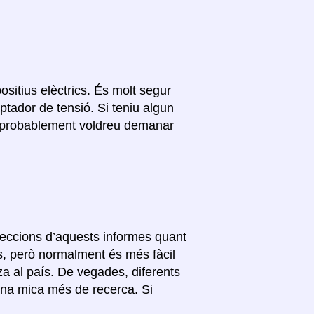
ositius elèctrics. És molt segur
ptador de tensió. Si teniu algun
c, probablement voldreu demanar
 seccions d’aquests informes quant
ls, però normalment és més fàcil
itza al país. De vegades, diferents
 una mica més de recerca. Si