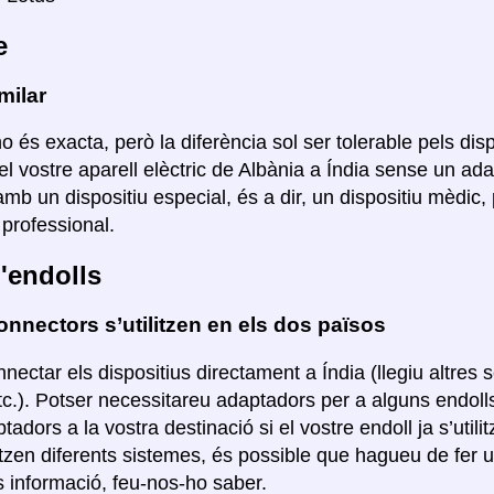
e
milar
o és exacta, però la diferència sol ser tolerable pels disp
el vostre aparell elèctric de Albània a Índia sense un ada
mb un dispositiu especial, és a dir, un dispositiu mèdi
professional.
'endolls
nnectors s’utilitzen en els dos països
nectar els dispositius directament a Índia (llegiu altres
etc.). Potser necessitareu adaptadors per a alguns endol
tadors a la vostra destinació si el vostre endoll ja s’util
ilitzen diferents sistemes, és possible que hagueu de fer
 informació, feu-nos-ho saber.