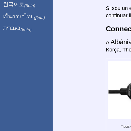
한국어로
(βeta)
Si sou un e
continuar l
เป็นภาษาไทย
(βeta)
Connect
בעברית
(βeta)
Albàni
A
Korça, The
Tipus