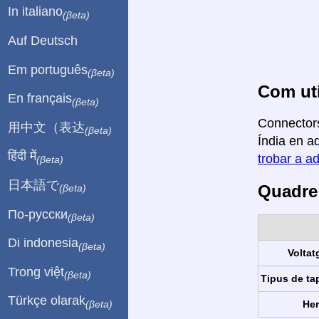
In italiano
(βeta)
Auf Deutsch
Em português
(βeta)
Com uti
En français
(βeta)
Connectors
用中文（表达
(βeta)
Índia en aq
हिंदी में
trobar a ad
(βeta)
日本語で
Quadre 
(βeta)
По-русски
(βeta)
Di indonesia
(βeta)
Voltat
Trong việt
(βeta)
Tipus de ta
Türkçe olarak
Her
(βeta)