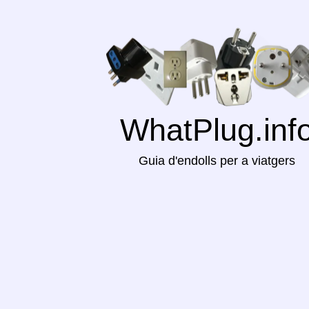
WhatPlug.inf
Guia d'endolls per a viatgers