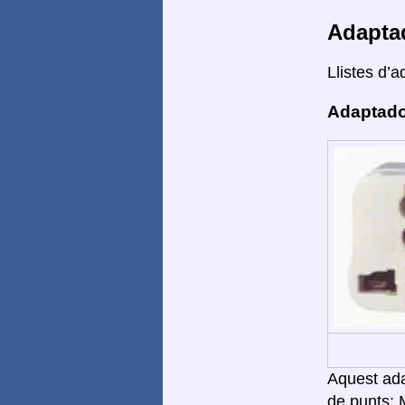
Adapta
Llistes d’a
Adaptado
Aquest adap
de punts: 