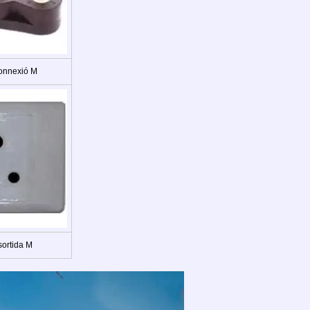
onnexió M
sortida M