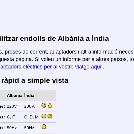
litzar endolls de Albània a Índia
, preses de corrent, adaptadors i altra informació necess
uesta pàgina. Si voleu un informe per a altres països, tor
aptadors elèctrics per al vostre viatge aquí
.
ràpid a simple vista
Albània
Índia
ge:
220V.
230V.
ps:
C, F.
C, D, M.
tz:
50Hz.
50Hz.