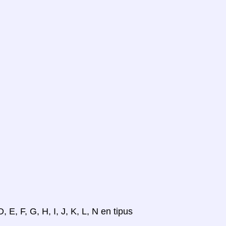
 E, F, G, H, I, J, K, L, N en tipus