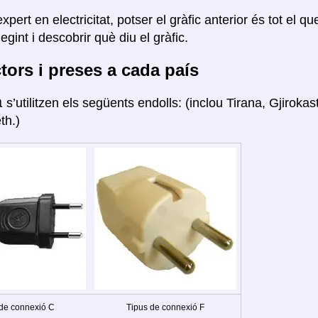
xpert en electricitat, potser el gràfic anterior és tot el q
legint i descobrir què diu el gràfic.
ors i preses a cada país
a
s’utilitzen els següents endolls: (inclou Tirana, Gjiroka
th.)
 de connexió C
Tipus de connexió F