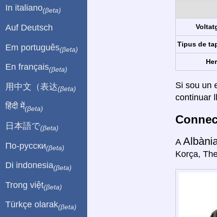
In italiano
(βeta)
Auf Deutsch
Voltat
Tipus de ta
Em português
(βeta)
Her
En français
(βeta)
Si sou un e
用中文（表达
(βeta)
continuar l
हिंदी में
(βeta)
Connect
日本語で
(βeta)
Albàni
A
По-русски
(βeta)
Korça, The
Di indonesia
(βeta)
Trong việt
(βeta)
Türkçe olarak
(βeta)