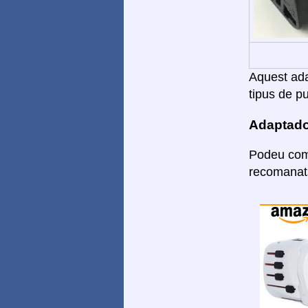
Aquest adap
tipus de pu
Adaptado
Podeu comp
recomanats