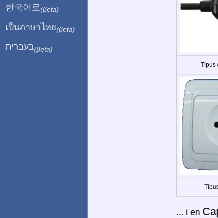
한국어로
(βeta)
เป็นภาษาไทย
(βeta)
בעברית
(βeta)
Tipus
Tipus
Ca
... i en