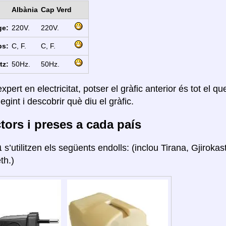
Albània
Cap Verd
ge:
220V.
220V.
ps:
C, F.
C, F.
tz:
50Hz.
50Hz.
xpert en electricitat, potser el gràfic anterior és tot el q
legint i descobrir què diu el gràfic.
ors i preses a cada país
a
s’utilitzen els següents endolls: (inclou Tirana, Gjiroka
th.)