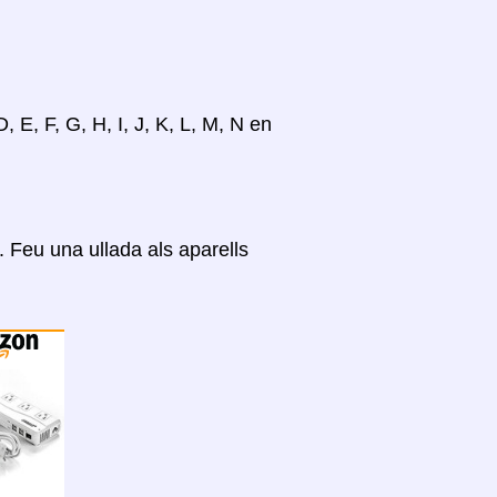
, E, F, G, H, I, J, K, L, M, N en
Feu una ullada als aparells