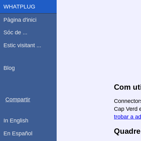
WHATPLUG
Pàgina d'inici
Sóc de ...
Estic visitant ...
Blog
Com uti
Compartir
Connectors
Cap Verd e
trobar a ad
In English
Quadre 
En Español