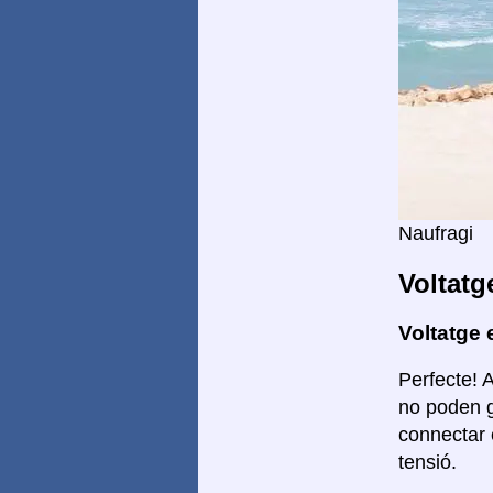
Naufragi
Voltatg
Voltatge 
Perfecte! 
no poden g
connectar 
tensió.