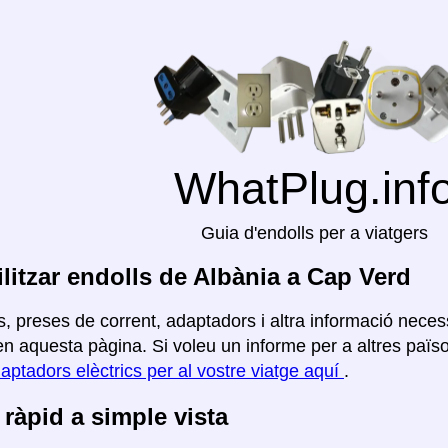
WhatPlug.inf
Guia d'endolls per a viatgers
litzar endolls de Albània a Cap Verd
, preses de corrent, adaptadors i altra informació necess
n aquesta pàgina. Si voleu un informe per a altres països,
aptadors elèctrics per al vostre viatge aquí
.
ràpid a simple vista