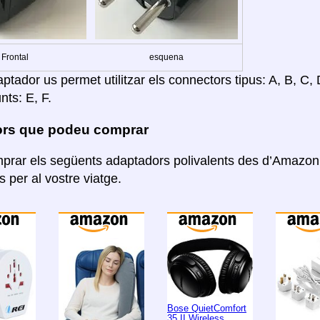
Frontal
esquena
tador us permet utilitzar els connectors tipus: A, B, C, D
nts: E, F.
rs que podeu comprar
rar els següents adaptadors polivalents des d’Amazon. 
 per al vostre viatge.
Bose QuietComfort
35 II Wireless