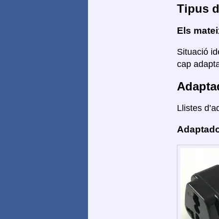
Tipus d
Els mate
Situació id
cap adaptad
Adapta
Llistes d’a
Adaptado