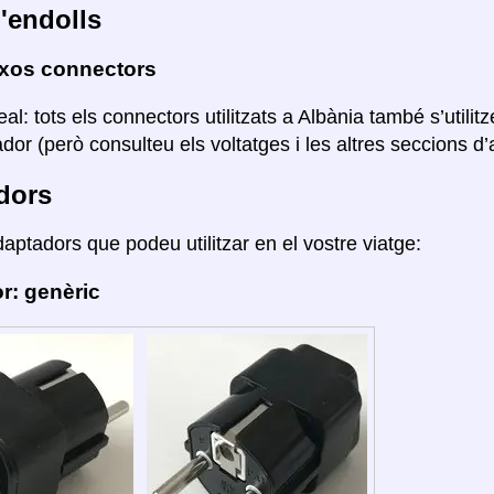
'endolls
ixos connectors
eal: tots els connectors utilitzats a Albània també s’util
or (però consulteu els voltatges i les altres seccions d’aq
dors
daptadors que podeu utilitzar en el vostre viatge:
r: genèric