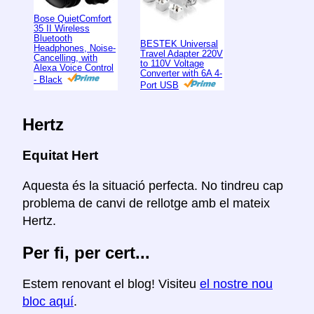
Bose QuietComfort
35 II Wireless
Bluetooth
BESTEK Universal
Headphones, Noise-
Travel Adapter 220V
Cancelling, with
to 110V Voltage
Alexa Voice Control
Converter with 6A 4-
- Black
Port USB
Hertz
Equitat Hert
Aquesta és la situació perfecta. No tindreu cap
problema de canvi de rellotge amb el mateix
Hertz.
Per fi, per cert...
Estem renovant el blog! Visiteu
el nostre nou
bloc aquí
.