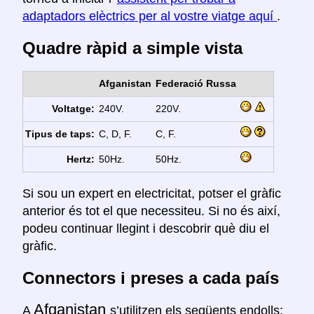
adaptadors elèctrics per al vostre viatge aquí
.
Quadre ràpid a simple vista
Afganistan
Federació Russa
Voltatge:
240V.
220V.
Tipus de taps:
C, D, F.
C, F.
Hertz:
50Hz.
50Hz.
Si sou un expert en electricitat, potser el gràfic
anterior és tot el que necessiteu. Si no és així,
podeu continuar llegint i descobrir què diu el
gràfic.
Connectors i preses a cada país
Afganistan
A
s’utilitzen els següents endolls: