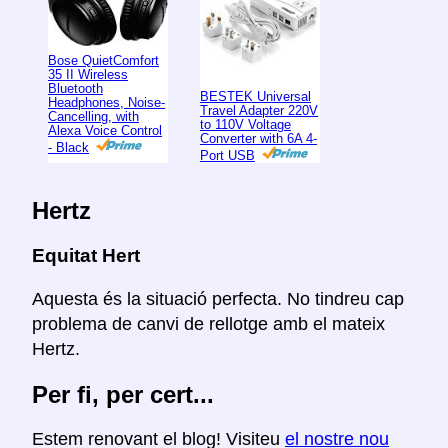
Bose QuietComfort
35 II Wireless
Bluetooth
BESTEK Universal
Headphones, Noise-
Travel Adapter 220V
Cancelling, with
to 110V Voltage
Alexa Voice Control
Converter with 6A 4-
- Black
Port USB
Hertz
Equitat Hert
Aquesta és la situació perfecta. No tindreu cap
problema de canvi de rellotge amb el mateix
Hertz.
Per fi, per cert...
Estem renovant el blog! Visiteu
el nostre nou