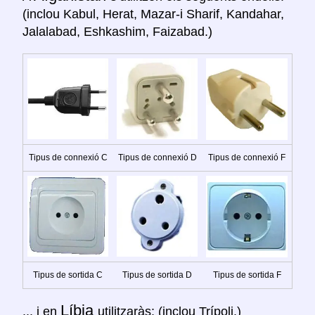
(inclou Kabul, Herat, Mazar-i Sharif, Kandahar,
Jalalabad, Eshkashim, Faizabad.)
Tipus de connexió C
Tipus de connexió D
Tipus de connexió F
Tipus de sortida C
Tipus de sortida D
Tipus de sortida F
Líbia
... i en
utilitzaràs: (inclou Trípoli.)