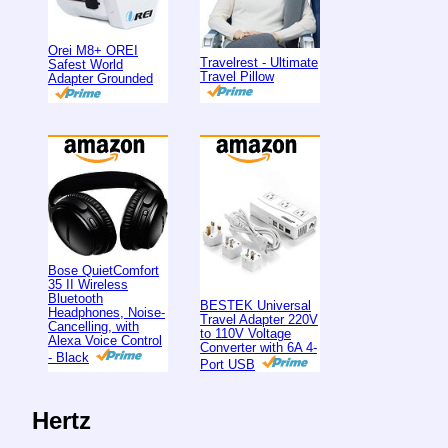
Orei M8+ OREI
Travelrest - Ultimate
Safest World
Travel Pillow
Adapter Grounded
Bose QuietComfort
35 II Wireless
Bluetooth
BESTEK Universal
Headphones, Noise-
Travel Adapter 220V
Cancelling, with
to 110V Voltage
Alexa Voice Control
Converter with 6A 4-
- Black
Port USB
Hertz