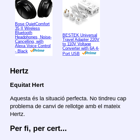
Bose QuietComfort
35 II Wireless
Bluetooth
BESTEK Universal
Headphones, Noise-
Travel Adapter 220V
Cancelling, with
to 110V Voltage
Alexa Voice Control
Converter with 6A 4-
- Black
Port USB
Hertz
Equitat Hert
Aquesta és la situació perfecta. No tindreu cap
problema de canvi de rellotge amb el mateix
Hertz.
Per fi, per cert...