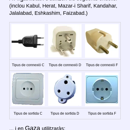
(inclou Kabul, Herat, Mazar-i Sharif, Kandahar,
Jalalabad, Eshkashim, Faizabad.)
Tipus de connexió C
Tipus de connexió D
Tipus de connexió F
Tipus de sortida C
Tipus de sortida D
Tipus de sortida F
Gaza
... i en
utilitzaràs: