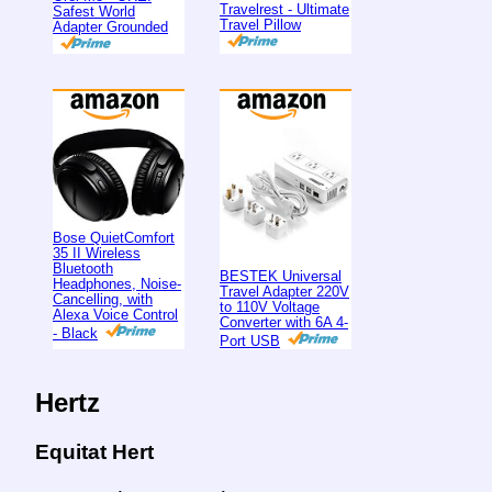
Travelrest - Ultimate
Safest World
Travel Pillow
Adapter Grounded
Bose QuietComfort
35 II Wireless
Bluetooth
BESTEK Universal
Headphones, Noise-
Travel Adapter 220V
Cancelling, with
to 110V Voltage
Alexa Voice Control
Converter with 6A 4-
- Black
Port USB
Hertz
Equitat Hert