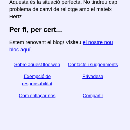
Aquesta és la situació perfecta. No tindreu cap
problema de canvi de rellotge amb el mateix
Hertz.
Per fi, per cert...
Estem renovant el blog! Visiteu
el nostre nou
bloc aquí
.
Sobre aquest lloc web
Contacte i suggeriments
Exempció de
Privadesa
responsabilitat
Com enllaçar-nos
Compartir
☆ Si trobeu útil aquest article, ajudeu-nos a compartir-
lo a les xarxes socials,
↬ també ens ajuda un enllaç del vostre lloc web.